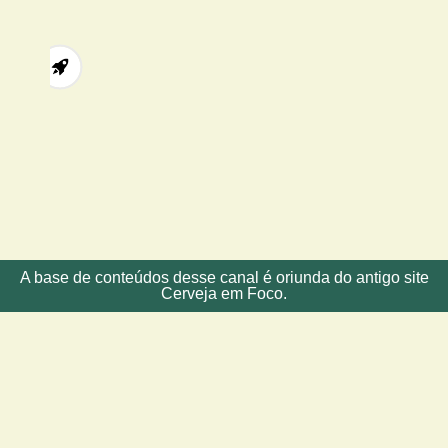
Após 10 anos no mercado de cervejas, um novo p
profissionais da sommelieria não são especi
A base de conteúdos desse canal é oriunda do antigo site
Cerveja em Foco.