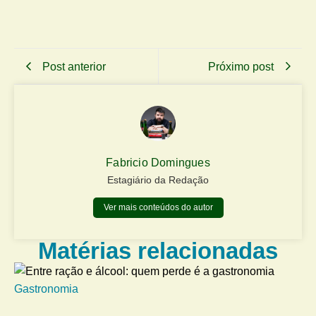
Post anterior
Próximo post
Fabricio Domingues
Estagiário da Redação
Ver mais conteúdos do autor
Matérias relacionadas
Gastronomia
Me