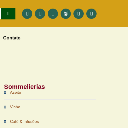
Contato
Sommelierias
Azeite
Vinho
Café & Infusões