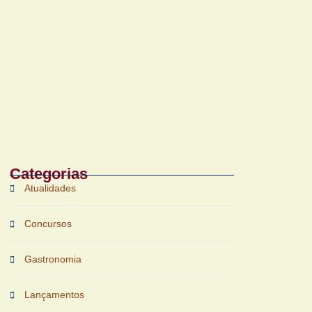
Bruichladdich 18 Years Old chega ao Brasil
com foco em terroir e sustentabilidade
Categorias
Atualidades
Concursos
Gastronomia
Lançamentos