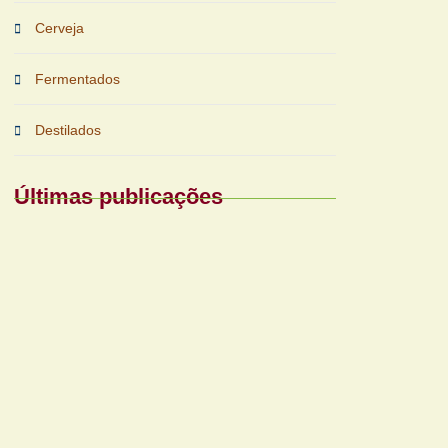
Cerveja
Fermentados
Destilados
Últimas publicações
Periferias impulsionam nova fase das
bebidas prontas
Reforma tributária exigirá nova gestão para
bares e restaurantes