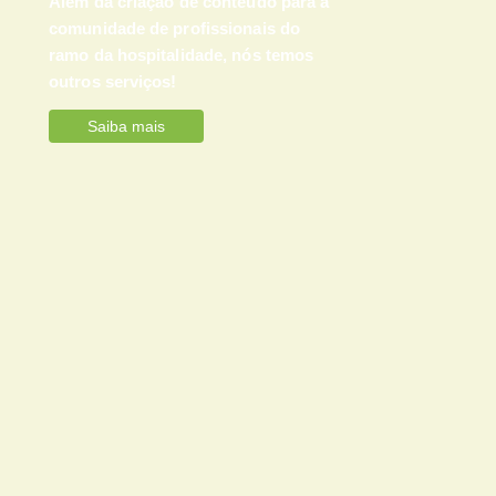
Além da criação de conteúdo para a
comunidade de profissionais do
ramo da hospitalidade, nós temos
outros serviços!
Saiba mais