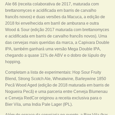
Ale 66 (receita colaborativa de 2017, maturada com
brettanomyces e acidificada em barris de carvalho
francês novos) e duas versões da Macuca, a edição de
2018 foi envelhecida em barril de amburana e outra
Wood & Sour (edição 2017 maturada com brettanomyces
e acidificada em barris de carvalho francês novos). Uma
das cervejas mais queridas da marca, a Capivara Double
IPA, também ganhará uma versão Mega Double IPA,
chegando a quase 11% de ABV e o dobro de lúpulo dry
hopping.
Completam a lista de experimentais: Hop Sour Fruity
Blend, Strong Scotch Ale, Wheatwine, Barleywine 1850
Pecã Wood Aged (edição de 2018 maturada em barris de
Nogueira Pecã) e uma parceria entre Cerveja Blumenau
e Cerveja RedCor originou a receita exclusiva para o
Bier Vila, uma India Pale Lager (IPL).
Além do espaço da cervejaria no evento, a Bier Vila (bar