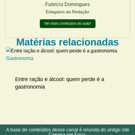
Fabricio Domingues
Estagiário da Redação
Ver mais conteúdos do autor
Matérias relacionadas
Gastronomia
Me
Entre ração e álcool: quem perde é a
gastronomia
A base de conteúdos desse canal é oriunda do antigo site
Cerveja em Foco.