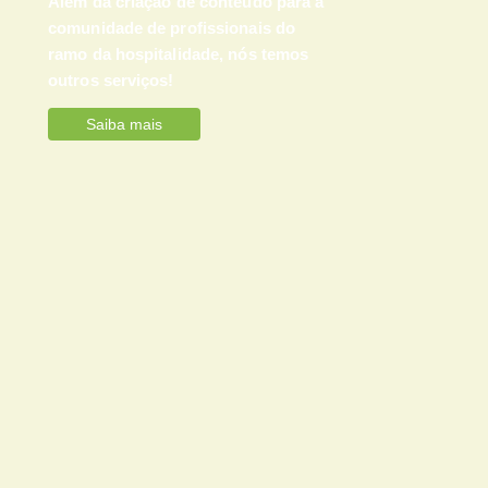
Além da criação de conteúdo para a
comunidade de profissionais do
ramo da hospitalidade, nós temos
outros serviços!
Saiba mais