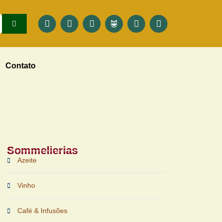
Contato
Sommelierias
Azeite
Vinho
Café & Infusões