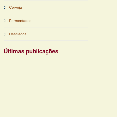
Cerveja
Fermentados
Destilados
Últimas publicações
Periferias impulsionam nova fase das
bebidas prontas
Reforma tributária exigirá nova gestão para
bares e restaurantes