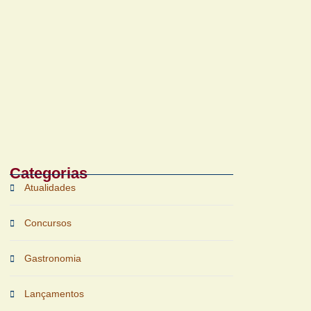
Bruichladdich 18 Years Old chega ao Brasil
com foco em terroir e sustentabilidade
Categorias
Atualidades
Concursos
Gastronomia
Lançamentos