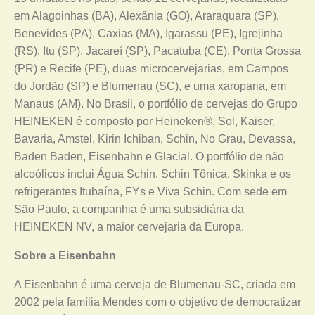
em Alagoinhas (BA), Alexânia (GO), Araraquara (SP),
Benevides (PA), Caxias (MA), Igarassu (PE), Igrejinha
(RS), Itu (SP), Jacareí (SP), Pacatuba (CE), Ponta Grossa
(PR) e Recife (PE), duas microcervejarias, em Campos
do Jordão (SP) e Blumenau (SC), e uma xaroparia, em
Manaus (AM). No Brasil, o portfólio de cervejas do Grupo
HEINEKEN é composto por Heineken®, Sol, Kaiser,
Bavaria, Amstel, Kirin Ichiban, Schin, No Grau, Devassa,
Baden Baden, Eisenbahn e Glacial. O portfólio de não
alcoólicos inclui Água Schin, Schin Tônica, Skinka e os
refrigerantes Itubaína, FYs e Viva Schin. Com sede em
São Paulo, a companhia é uma subsidiária da
HEINEKEN NV, a maior cervejaria da Europa.
Sobre a Eisenbahn
A Eisenbahn é uma cerveja de Blumenau-SC, criada em
2002 pela família Mendes com o objetivo de democratizar