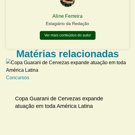
Aline Ferreira
Estagiário da Redação
Ver mais conteúdos do autor
Matérias relacionadas
Concursos
Na
Copa Guarani de Cervezas expande
atuação em toda América Latina