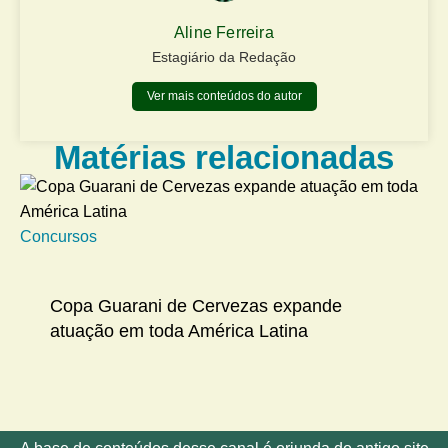
Aline Ferreira
Estagiário da Redação
Ver mais conteúdos do autor
Matérias relacionadas
Concursos
Na
Copa Guarani de Cervezas expande
atuação em toda América Latina