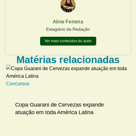
Aline Ferreira
Estagiário da Redação
Ver mais conteúdos do autor
Matérias relacionadas
Concursos
Na
Copa Guarani de Cervezas expande
atuação em toda América Latina