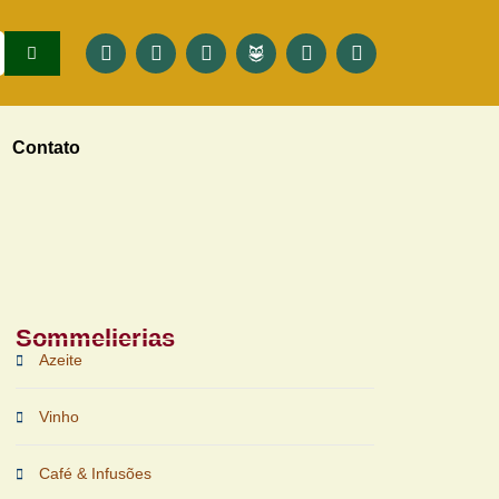
Contato
Sommelierias
Azeite
Vinho
Café & Infusões