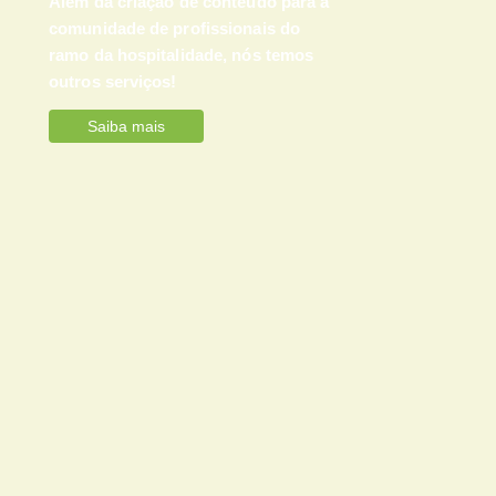
Além da criação de conteúdo para a
comunidade de profissionais do
ramo da hospitalidade, nós temos
outros serviços!
Saiba mais