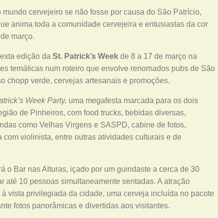
undo cervejeiro se não fosse por causa do São Patrício,
 que anima toda a comunidade cervejeira e entusiastas da cor
 de março.
sexta edição da
St. Patrick’s Week
de 8 a 17 de março na
ações temáticas num roteiro que envolve renomados pubs de São
so chopp verde, cervejas artesanais e promoções.
atrick’s Week Party,
uma megafesta marcada para os dois
região de Pinheiros, com food trucks, bebidas diversas,
ndas como Velhas Virgens e SASPD, cabine de fotos,
com violinista, entre outras atividades culturais e de
rá o Bar nas Alturas, içado por um guindaste a cerca de 30
r até 10 pessoas simultaneamente sentadas. A atração
à vista privilegiada da cidade, uma cerveja incluída no pacote
te fotos panorâmicas e divertidas aos visitantes.