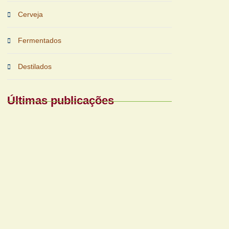
Cerveja
Fermentados
Destilados
Últimas publicações
Periferias impulsionam nova fase das
bebidas prontas
Reforma tributária exigirá nova gestão para
bares e restaurantes