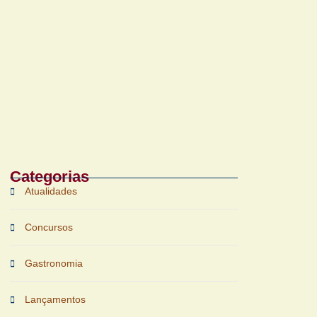
Bruichladdich 18 Years Old chega ao Brasil
com foco em terroir e sustentabilidade
Categorias
Atualidades
Concursos
Gastronomia
Lançamentos