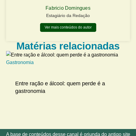
Fabricio Domingues
Estagiário da Redação
Ver mais conteúdos do autor
Matérias relacionadas
Gastronomia
Me
Entre ração e álcool: quem perde é a
gastronomia
A base de conteúdos desse canal é oriunda do antigo site