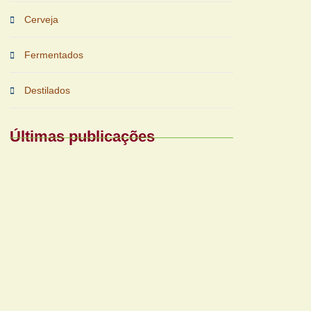
Cerveja
Fermentados
Destilados
Últimas publicações
Periferias impulsionam nova fase das
bebidas prontas
Reforma tributária exigirá nova gestão
para bares e restaurantes