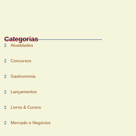
Bruichladdich 18 Years Old chega ao
Brasil com foco em terroir e
sustentabilidade
Categorias
Atualidades
Concursos
Gastronomia
Lançamentos
Livros & Cursos
Mercado e Negócios