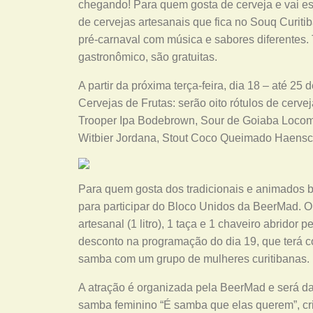
chegando! Para quem gosta de cerveja e vai est
de cervejas artesanais que fica no Souq Curit
pré-carnaval com música e sabores diferentes. 
gastronômico, são gratuitas.
A partir da próxima terça-feira, dia 18 – até 25 
Cervejas de Frutas: serão oito rótulos de cervej
Trooper Ipa Bodebrown, Sour de Goiaba Locomo
Witbier Jordana, Stout Coco Queimado Haensc
Para quem gosta dos tradicionais e animados b
para participar do Bloco Unidos da BeerMad. O 
artesanal (1 litro), 1 taça e 1 chaveiro abrido
desconto na programação do dia 19, que terá c
samba com um grupo de mulheres curitibanas.
A atração é organizada pela BeerMad e será d
samba feminino “É samba que elas querem”, cr