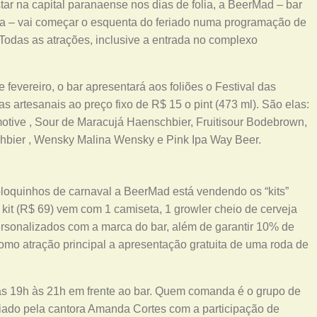
ar na capital paranaense nos dias de folia, a BeerMad – bar
iba – vai começar o esquenta do feriado numa programação de
Todas as atrações, inclusive a entrada no complexo
de fevereiro, o bar apresentará aos foliões o Festival das
as artesanais ao preço fixo de R$ 15 o pint (473 ml). São elas:
tive , Sour de Maracujá Haenschbier, Fruitisour Bodebrown,
hbier , Wensky Malina Wensky e Pink Ipa Way Beer.
loquinhos de carnaval a BeerMad está vendendo os “kits”
kit (R$ 69) vem com 1 camiseta, 1 growler cheio de cerveja
r personalizados com a marca do bar, além de garantir 10% de
omo atração principal a apresentação gratuita de uma roda de
as 19h às 21h em frente ao bar. Quem comanda é o grupo de
iado pela cantora Amanda Cortes com a participação de