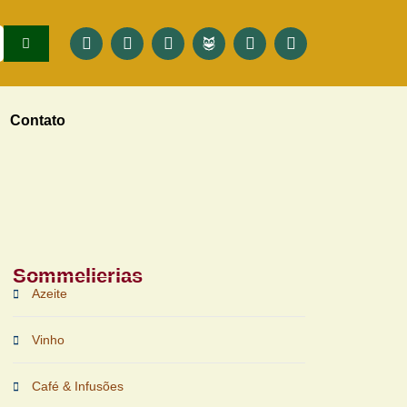
Contato
Sommelierias
Azeite
Vinho
Café & Infusões