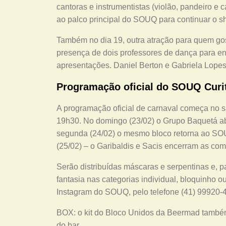
cantoras e instrumentistas (violão, pandeiro e 
ao palco principal do SOUQ para continuar o s
Também no dia 19, outra atração para quem go
presença de dois professores de dança para en
apresentações. Daniel Berton e Gabriela Lopes
Programação oficial do SOUQ Curi
A programação oficial de carnaval começa no sá
19h30. No domingo (23/02) o Grupo Baquetá ab
segunda (24/02) o mesmo bloco retorna ao SOUQ
(25/02) – o Garibaldis e Sacis encerram as co
Serão distribuídas máscaras e serpentinas e, p
fantasia nas categorias individual, bloquinho ou
Instagram do SOUQ, pelo telefone (41) 99920-
BOX: o kit do Bloco Unidos da Beermad também 
do bar.