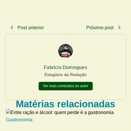
Post anterior
Próximo post
Fabricio Domingues
Estagiário da Redação
Ver mais conteúdos do autor
Matérias relacionadas
Gastronomia
Me