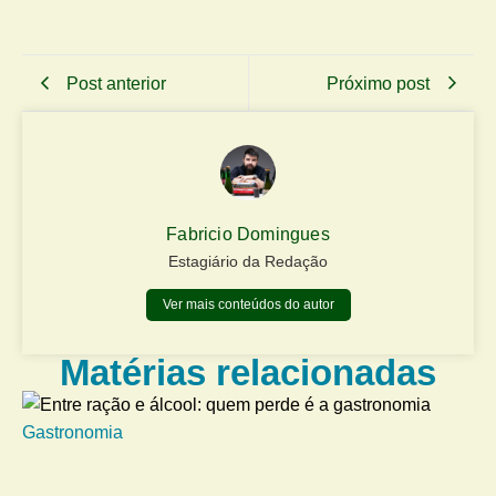
Post anterior
Próximo post
Fabricio Domingues
Estagiário da Redação
Ver mais conteúdos do autor
Matérias relacionadas
Gastronomia
Me