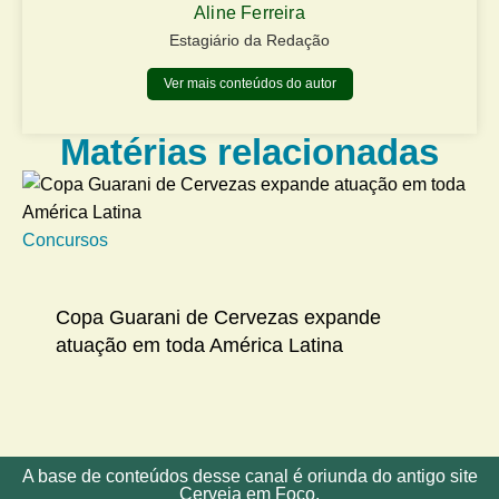
Aline Ferreira
Estagiário da Redação
Ver mais conteúdos do autor
Matérias relacionadas
Concursos
Na
Copa Guarani de Cervezas expande
atuação em toda América Latina
A base de conteúdos desse canal é oriunda do antigo site
Cerveja em Foco.