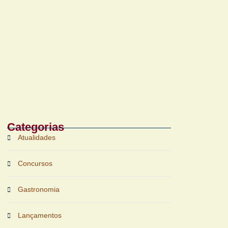
Bruichladdich 18 Years Old chega ao Brasil
com foco em terroir e sustentabilidade
Categorias
Atualidades
Concursos
Gastronomia
Lançamentos