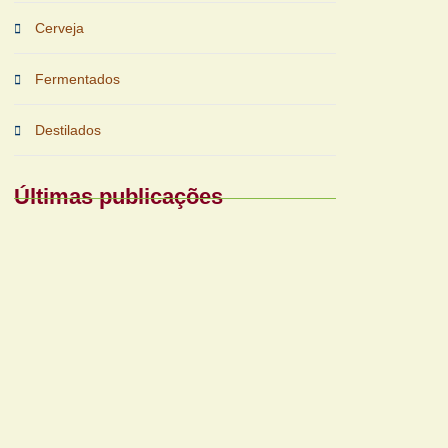
Cerveja
Fermentados
Destilados
Últimas publicações
Periferias impulsionam nova fase das
bebidas prontas
Reforma tributária exigirá nova gestão para
bares e restaurantes