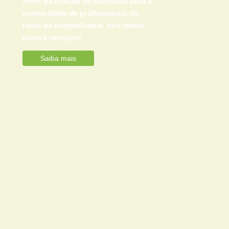
Além da criação de conteúdo para a
comunidade de profissionais do
ramo da hospitalidade, nós temos
outros serviços!
Saiba mais