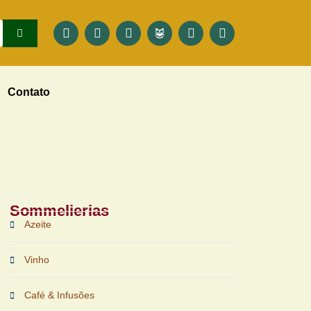
Contato
Sommelierias
Azeite
Vinho
Café & Infusões