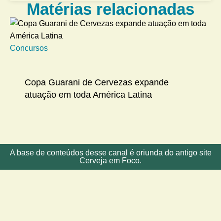
Matérias relacionadas
Concursos
Na
Copa Guarani de Cervezas expande
atuação em toda América Latina
A base de conteúdos desse canal é oriunda do antigo site
Cerveja em Foco.