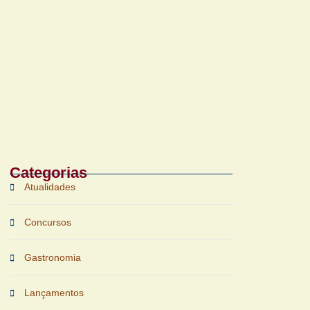
Bruichladdich 18 Years Old chega ao Brasil
com foco em terroir e sustentabilidade
Categorias
Atualidades
Concursos
Gastronomia
Lançamentos