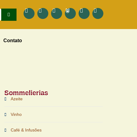
Contato
Sommelierias
Azeite
Vinho
Café & Infusões