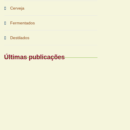
Cerveja
Fermentados
Destilados
Últimas publicações
Periferias impulsionam nova fase das
bebidas prontas
Reforma tributária exigirá nova gestão para
bares e restaurantes