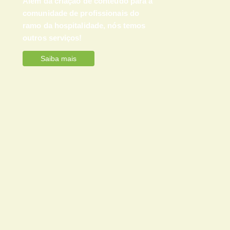
Além da criação de conteúdo para a
comunidade de profissionais do
ramo da hospitalidade, nós temos
outros serviços!
Saiba mais