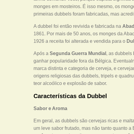
monges em mosteiros. É isso mesmo, os monge
primeiras dubbels foram fabricadas, mas acre
A dubbel foi então revivida e fabricada na
Abad
1861. Por mais de 50 anos, os monges da Abad
1926 a receita foi alterada e vendida para o
Du
Após a
Segunda Guerra Mundial
, as dubbels
ganhar popularidade fora da Bélgica. Eventualm
marca distinta e categoria de cerveja, e cerve
origens religiosas das dubbels, tripels e quad
teor alcoólico e explosão de sabor.
Características da Dubbel
Sabor e Aroma
Em geral, as dubbels são cervejas ricas e mal
um leve sabor frutado, mas não tanto quanto a 