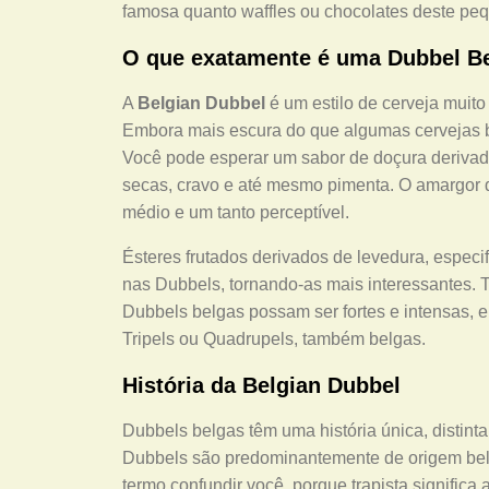
famosa quanto waffles ou chocolates deste peq
O que exatamente é uma Dubbel B
A
Belgian Dubbel
é um estilo de cerveja muito
Embora mais escura do que algumas cervejas b
Você pode esperar um sabor de doçura derivado
secas, cravo e até mesmo pimenta. O amargor d
médio e um tanto perceptível.
Ésteres frutados derivados de levedura, espe
nas Dubbels, tornando-as mais interessantes.
Dubbels belgas possam ser fortes e intensas, 
Tripels ou Quadrupels, também belgas.
História da Belgian Dubbel
Dubbels belgas têm uma história única, distinta 
Dubbels são predominantemente de origem bel
termo confundir você, porque trapista signific