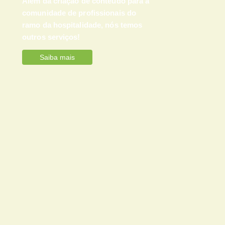
Além da criação de conteúdo para a
comunidade de profissionais do
ramo da hospitalidade, nós temos
outros serviços!
Saiba mais