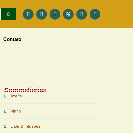
Contato
Sommelierias
Azeite
Vinho
Café & Infusões