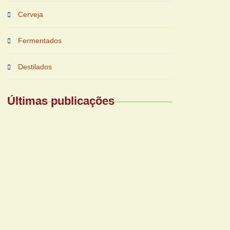
Cerveja
Fermentados
Destilados
Últimas publicações
Periferias impulsionam nova fase das
bebidas prontas
Reforma tributária exigirá nova gestão para
bares e restaurantes