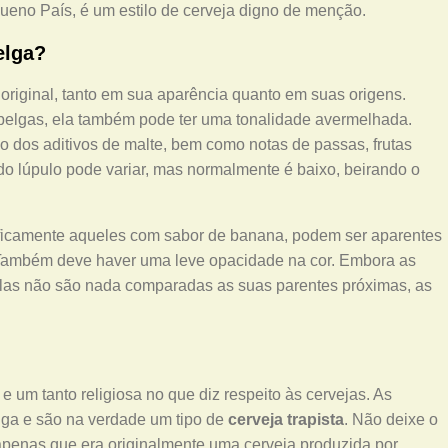
ueno País, é um estilo de cerveja digno de menção.
elga?
 original, tanto em sua aparência quanto em suas origens.
elgas, ela também pode ter uma tonalidade avermelhada.
 dos aditivos de malte, bem como notas de passas, frutas
o lúpulo pode variar, mas normalmente é baixo, beirando o
cificamente aqueles com sabor de banana, podem ser aparentes
 Também deve haver uma leve opacidade na cor. Embora as
elas não são nada comparadas as suas parentes próximas, as
e um tanto religiosa no que diz respeito às cervejas. As
ga e são na verdade um tipo de
cerveja trapista
. Não deixe o
a apenas que era originalmente uma cerveja produzida por