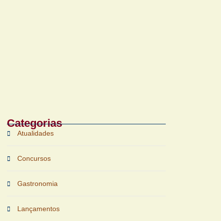
Bruichladdich 18 Years Old chega ao Brasil
com foco em terroir e sustentabilidade
Categorias
Atualidades
Concursos
Gastronomia
Lançamentos