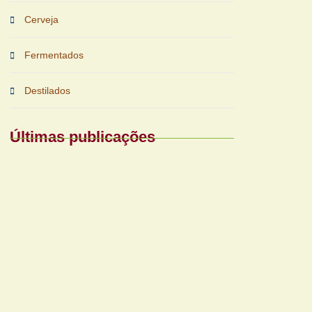
Cerveja
Fermentados
Destilados
Últimas publicações
Periferias impulsionam nova fase das
bebidas prontas
Reforma tributária exigirá nova gestão para
bares e restaurantes