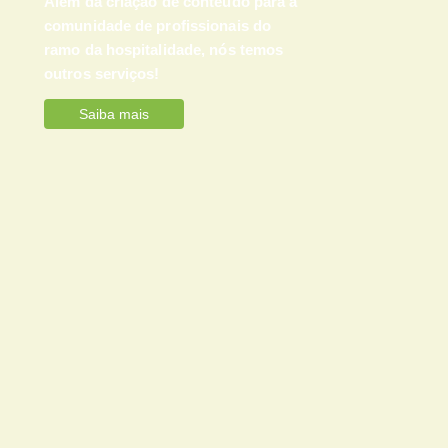
Além da criação de conteúdo para a
comunidade de profissionais do
ramo da hospitalidade, nós temos
outros serviços!
Saiba mais