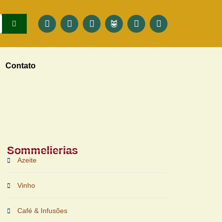
Contato
Sommelierias
Azeite
Vinho
Café & Infusões