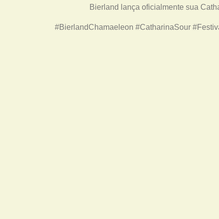
Bierland lança oficialmente sua Cat
#BierlandChamaeleon #CatharinaSour #Festiva