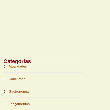
Bruichladdich 18 Years Old chega ao Brasil
com foco em terroir e sustentabilidade
Categorias
Atualidades
Concursos
Gastronomia
Lançamentos