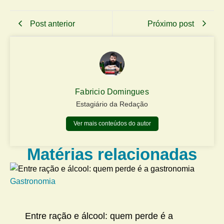
Post anterior
Próximo post
Fabricio Domingues
Estagiário da Redação
Ver mais conteúdos do autor
Matérias relacionadas
Gastronomia
Me
Entre ração e álcool: quem perde é a