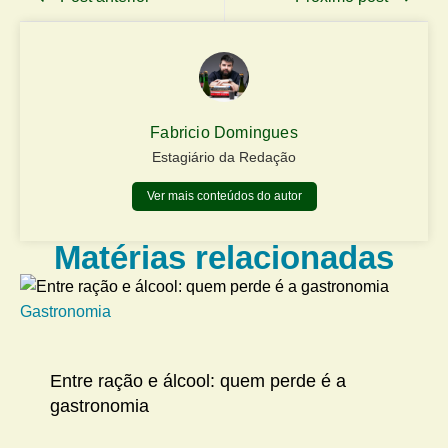
Fabricio Domingues
Estagiário da Redação
Ver mais conteúdos do autor
Matérias relacionadas
Gastronomia
Me
Entre ração e álcool: quem perde é a
gastronomia