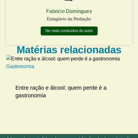
Fabricio Domingues
Estagiário da Redação
Ver mais conteúdos do autor
Matérias relacionadas
Gastronomia
Me
Entre ração e álcool: quem perde é a
gastronomia