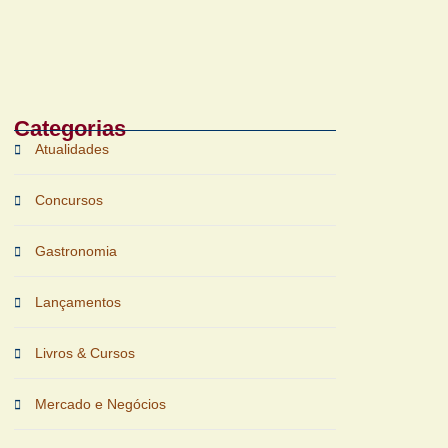
Bruichladdich 18 Years Old chega ao
Brasil com foco em terroir e
sustentabilidade
Categorias
Atualidades
Concursos
Gastronomia
Lançamentos
Livros & Cursos
Mercado e Negócios