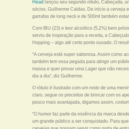
Head
lançou seu segundo rótulo, Cabeçuda, u
sócios, Guilherme Caldas. De início a cerveja
garrafas de long neck e de 500ml também estar
Com IBU (23) e teor alcoólico (5,2%) bem próx
serviu de inspiração para a receita, a Cabeçud
Hopping – algo até certo ponto ousado. O resu
“A cerveja está super saborosa. Assim como ac
também tem essa pegada para atingir um públic
massa e quer provar uma Lager que não neces
dia a dia”, diz Guilherme.
O rótulo é ilustrado com um rosto de uma menin
claro, segue os preceitos de brincar com os 
pouco mais avantajada, digamos assim, costu
“O humor faz parte da essência da marca desde
um grande público a ser conquistado. Para que 
cervejas que possam servir como porta de ent