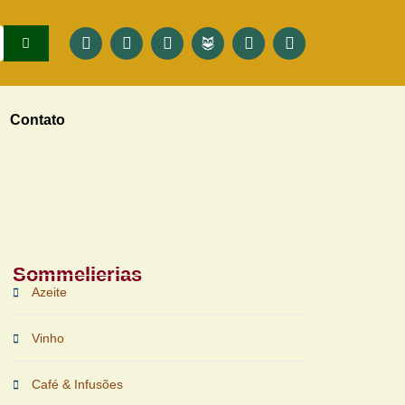
Contato
Sommelierias
Azeite
Vinho
Café & Infusões