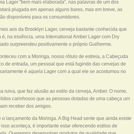
ma Lager “bem mais elaborada”, nas palavras de um dos
 estará plugada em apenas alguns bares, mas em breve, as
ão disponíveis para os consumidores.
imos aos da Brooklyn Lager, cerveja bastante conhecida que
a é, na essência, uma International Amber Lager com Dry
ltado surpreendeu positivamente o próprio Guilherme.
onteceu com a Moringa, nosso rótulo de estreia, a Cabeçuda
o de entrada, um pessoal que está fugindo das cervejas de
sariamente é aquela Lager com a qual ele se acostumou no
a ruiva, que faz alusão ao estilo da cerveja, Amber. O nome,
apelidos carinhosos que as pessoas dotadas de uma cabeça um
mam receber dos amigos.
 o lançamento da Moringa. A Big Head sente que ainda existe
isso aconteça, é importante estar oferecendo estilos de
rada. Queremos desenvolver produtos de qualidade que