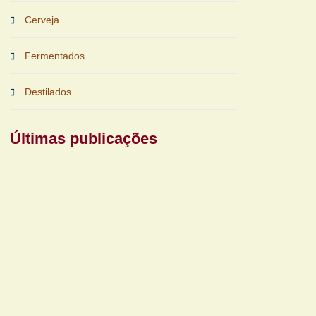
Cerveja
Fermentados
Destilados
Últimas publicações
Periferias impulsionam nova fase das
bebidas prontas
Reforma tributária exigirá nova gestão
para bares e restaurantes