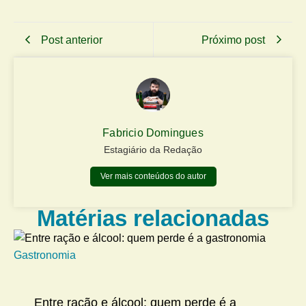
Post anterior
Próximo post
Fabricio Domingues
Estagiário da Redação
Ver mais conteúdos do autor
Matérias relacionadas
Gastronomia
Me
Entre ração e álcool: quem perde é a