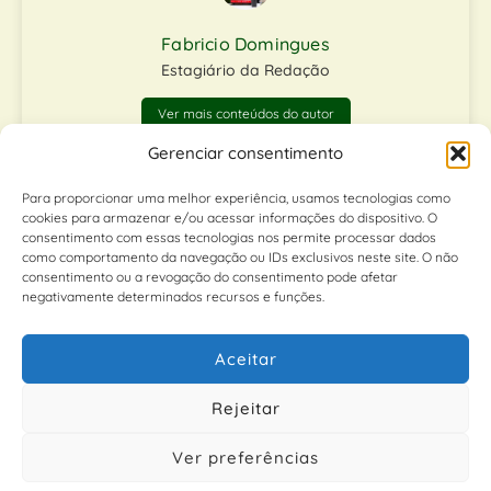
Fabricio Domingues
Estagiário da Redação
Ver mais conteúdos do autor
Gerenciar consentimento
Matérias relacionadas
Para proporcionar uma melhor experiência, usamos tecnologias como
cookies para armazenar e/ou acessar informações do dispositivo. O
consentimento com essas tecnologias nos permite processar dados
como comportamento da navegação ou IDs exclusivos neste site. O não
consentimento ou a revogação do consentimento pode afetar
negativamente determinados recursos e funções.
Aceitar
Entre Ração E Álcool: Quem Perde É A
Gastronomia
Rejeitar
Ver preferências