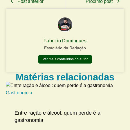
Post anterior
Próximo post
Fabricio Domingues
Estagiário da Redação
Ver mais conteúdos do autor
Matérias relacionadas
Gastronomia
Me
Entre ração e álcool: quem perde é a
gastronomia