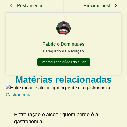
Post anterior
Próximo post
Fabricio Domingues
Estagiário da Redação
Ver mais conteúdos do autor
Matérias relacionadas
Gastronomia
Me
Entre ração e álcool: quem perde é a
gastronomia