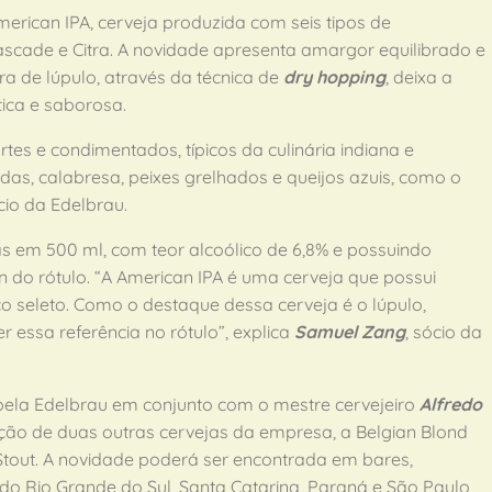
erican IPA, cerveja produzida com seis tipos de
 Cascade e Citra. A novidade apresenta amargor equilibrado e
ra de lúpulo, através da técnica de
dry hopping
, deixa a
ica e saborosa.
es e condimentados, típicos da culinária indiana e
as, calabresa, peixes grelhados e queijos azuis, como o
ócio da Edelbrau.
s em 500 ml, com teor alcoólico de 6,8% e possuindo
 do rótulo. “A American IPA é uma cerveja que possui
seleto. Como o destaque dessa cerveja é o lúpulo,
 essa referência no rótulo”, explica
Samuel Zang
, sócio da
pela Edelbrau em conjunto com o mestre cervejeiro
Alfredo
ação de duas outras cervejas da empresa, a Belgian Blond
 Stout. A novidade poderá ser encontrada em bares,
o Rio Grande do Sul, Santa Catarina, Paraná e São Paulo,