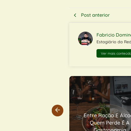
Post anterior
Fabricio Domi
Estagiário da Re
Ver mais conteúdo
ntre Ração E Álcool:
Bebidas Sem Álcool 
Quem Perde É A
Saúde: Realidade 
Gastronomia
Contradição Socia