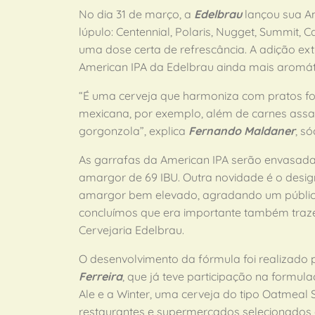
No dia 31 de março, a
Edelbrau
lançou sua Am
lúpulo: Centennial, Polaris, Nugget, Summit,
uma dose certa de refrescância. A adição ext
American IPA da Edelbrau ainda mais aromát
“É uma cerveja que harmoniza com pratos fort
mexicana, por exemplo, além de carnes assad
gorgonzola”, explica
Fernando Maldaner
, s
As garrafas da American IPA serão envasada
amargor de 69 IBU. Outra novidade é o design
amargor bem elevado, agradando um público 
concluímos que era importante também trazer
Cervejaria Edelbrau.
O desenvolvimento da fórmula foi realizado 
Ferreira
, que já teve participação na formul
Ale e a Winter, uma cerveja do tipo Oatmeal
restaurantes e supermercados selecionados d