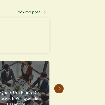
Próximo post
Como Impulsionar
Entre Ração E Álcoo
ndas De Marmitas E
Quem Perde É A
ebidas No Delivery
Gastronomia