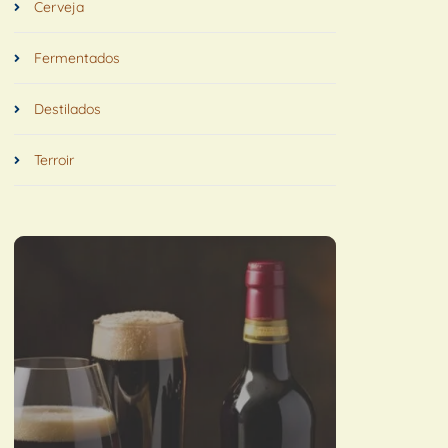
Cerveja
Fermentados
Destilados
Terroir