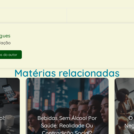
ngues
dação
s do autor
Matérias relacionadas
Por
O Que É Um Plano De
Ou
Negócios E Por Que Ele É
Ve
l?
Essencial?
B