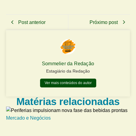
Post anterior
Próximo post
Sommelier da Redação
Estagiário da Redação
Ver mais conteúdos do autor
Matérias relacionadas
Mercado e Negócios
Me