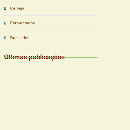
Cerveja
Fermentados
Destilados
Últimas publicações
Periferias impulsionam nova fase das
bebidas prontas
Reforma tributária exigirá nova gestão para
bares e restaurantes