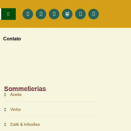
Contato
Sommelierias
Azeite
Vinho
Café & Infusões