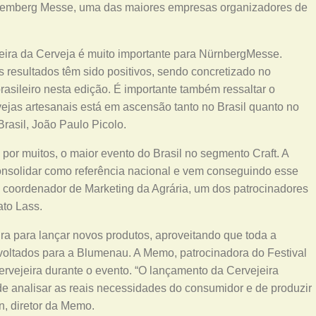
Nüremberg Messe, uma das maiores empresas organizadores de
ileira da Cerveja é muito importante para NürnbergMesse.
resultados têm sido positivos, sendo concretizado no
asileiro nesta edição. É importante também ressaltar o
jas artesanais está em ascensão tanto no Brasil quanto no
asil, João Paulo Picolo.
, por muitos, o maior evento do Brasil no segmento Craft. A
solidar como referência nacional e vem conseguindo esse
 coordenador de Marketing da Agrária, um dos patrocinadores
ato Lass.
a para lançar novos produtos, aproveitando que toda a
 voltados para a Blumenau. A Memo, patrocinadora do Festival
ervejeira durante o evento. “O lançamento da Cervejeira
e analisar as reais necessidades do consumidor e de produzir
, diretor da Memo.