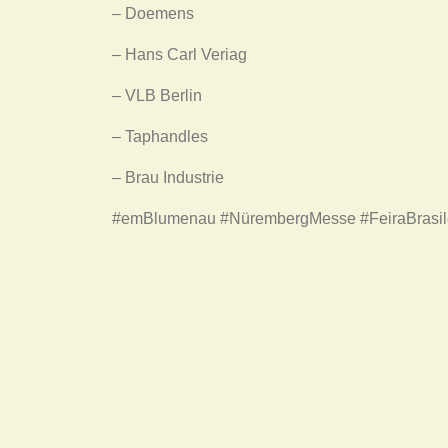
– Doemens
– Hans Carl Veriag
– VLB Berlin
– Taphandles
– Brau Industrie
#emBlumenau #NürembergMesse #FeiraBrasile