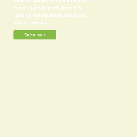
Além da criação de conteúdo para a
comunidade de profissionais do
ramo da hospitalidade, nós temos
outros serviços!
Saiba mais