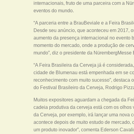
internacionais, fruto de uma parceira com a 
eventos do mundo.
“A parceria entre a BrauBeviale e a Feira Bras
Desde seu anúncio, que aconteceu em 2017, os 
aumento da presença internacional no evento br
momento do mercado, onde a produção de cerve
mundo”, diz o presidente da NürembergMesse Br
“A Feira Brasileira da Cerveja já é considerada
cidade de Blumenau está empenhada em se con
reconhecimento com muito sucesso”, destaca o
do Festival Brasileiro da Cerveja, Rodrigo Pizz
Muitos expositores aguardam a chegada da Feir
cadeia produtiva da cerveja está com os olhos
da Cerveja, por exemplo, irá lançar uma nova c
acontece depois de muito estudo de mercado, d
um produto inovador”, comenta Ederson Cavalin