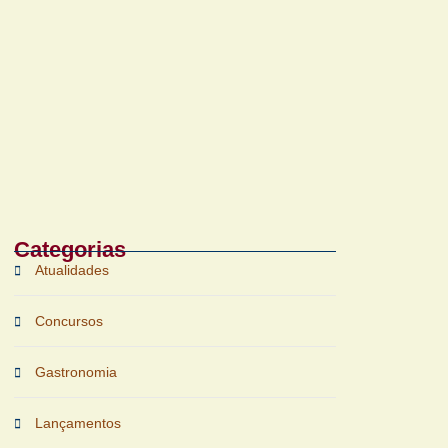
Bruichladdich 18 Years Old chega ao Brasil
com foco em terroir e sustentabilidade
Categorias
Atualidades
Concursos
Gastronomia
Lançamentos