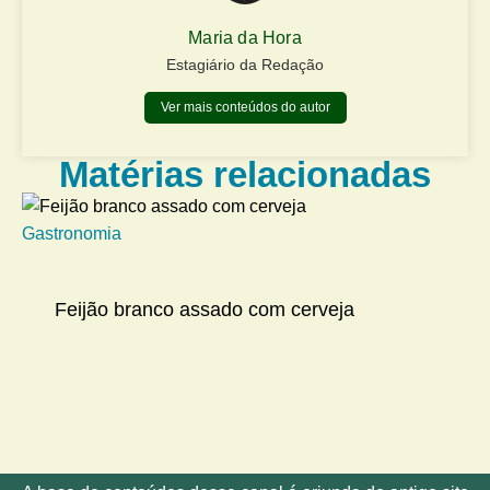
Maria da Hora
Estagiário da Redação
Ver mais conteúdos do autor
Matérias relacionadas
Gastronomia
At
Feijão branco assado com cerveja