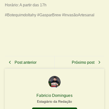
Horário: A partir das 17h
#BotequimdoItahy #GasparBrew #InvasãoArtesanal
Post anterior
Próximo post
Fabricio Domingues
Estagiário da Redação