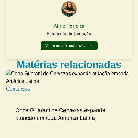
Aline Ferreira
Estagiário da Redação
Ver mais conteúdos do autor
Matérias relacionadas
Concursos
Na
Copa Guarani de Cervezas expande
atuação em toda América Latina