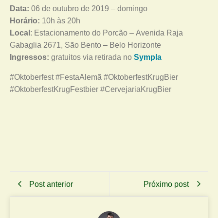
Data:
06 de outubro de 2019 – domingo
Horário:
10h às 20h
Local
: Estacionamento do Porcão – Avenida Raja
Gabaglia 2671, São Bento – Belo Horizonte
Ingressos:
gratuitos via retirada no
Sympla
#Oktoberfest #FestaAlemã #OktoberfestKrugBier
#OktoberfestKrugFestbier #CervejariaKrugBier
Post anterior
Próximo post