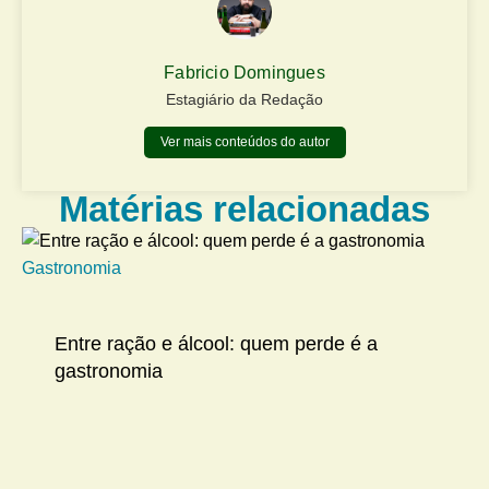
Fabricio Domingues
Estagiário da Redação
Ver mais conteúdos do autor
Matérias relacionadas
Gastronomia
Me
Entre ração e álcool: quem perde é a
gastronomia