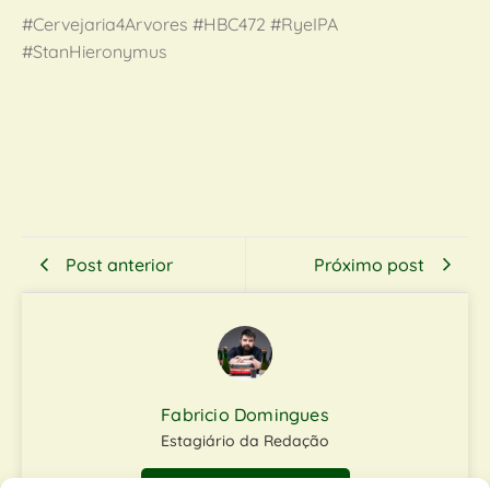
#Cervejaria4Arvores #HBC472 #RyeIPA
#StanHieronymus
Post anterior
Próximo post
Fabricio Domingues
Estagiário da Redação
Ver mais conteúdos do autor