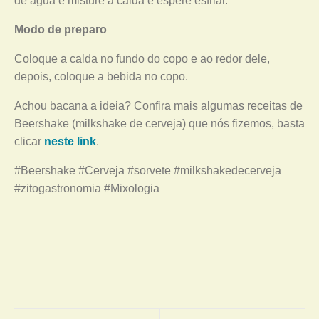
de água e misture a calda e espere esfriar.
Modo de preparo
Coloque a calda no fundo do copo e ao redor dele,
depois, coloque a bebida no copo.
Achou bacana a ideia? Confira mais algumas receitas de
Beershake (milkshake de cerveja) que nós fizemos, basta
clicar
neste link
.
#Beershake #Cerveja #sorvete #milkshakedecerveja
#zitogastronomia #Mixologia