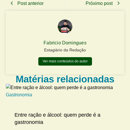
Post anterior
Próximo post
Fabricio Domingues
Estagiário da Redação
Ver mais conteúdos do autor
Matérias relacionadas
Gastronomia
Me
Entre ração e álcool: quem perde é a
gastronomia