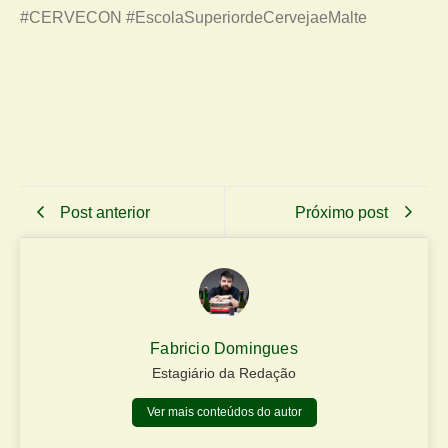
#CERVECON #EscolaSuperiordeCervejaeMalte
Post anterior
Próximo post
Fabricio Domingues
Estagiário da Redação
Ver mais conteúdos do autor