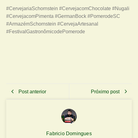
#CervejariaSchornstein #CervejacomChocolate #Nugali
#CervejacomPimenta #GermanBock #PomerodeSC
#ArmazémSchornstein #CervejaArtesanal
#FestivalGastronômicodePomerode
Post anterior
Próximo post
Fabricio Domingues