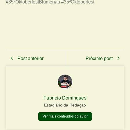
#35ªOktoberfestBlumenau #35ªOktoberfest
Post anterior
Próximo post
Fabricio Domingues
Estagiário da Redação
Ver mais conteúdos do autor