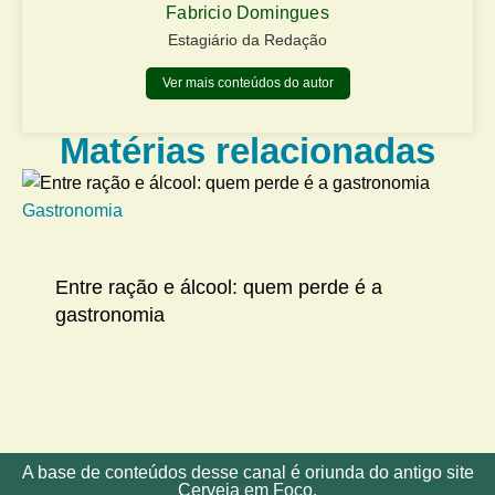
Fabricio Domingues
Estagiário da Redação
Ver mais conteúdos do autor
Matérias relacionadas
Gastronomia
Me
Entre ração e álcool: quem perde é a
gastronomia
A base de conteúdos desse canal é oriunda do antigo site
Cerveja em Foco.