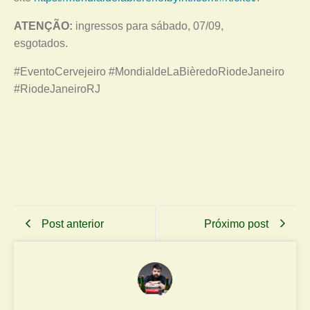
ATENÇÃO:
ingressos para sábado, 07/09,
esgotados.
#EventoCervejeiro #MondialdeLaBièredoRiodeJaneiro
#RiodeJaneiroRJ
Post anterior
Próximo post