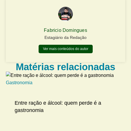
Fabricio Domingues
Estagiário da Redação
Ver mais conteúdos do autor
Matérias relacionadas
Gastronomia
Me
Entre ração e álcool: quem perde é a
gastronomia