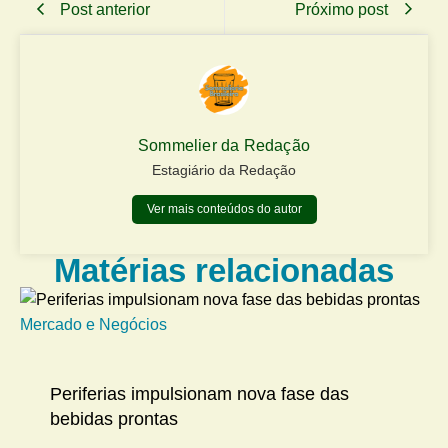
Post anterior
Próximo post
Sommelier da Redação
Estagiário da Redação
Ver mais conteúdos do autor
Matérias relacionadas
Mercado e Negócios
Me
Periferias impulsionam nova fase das
bebidas prontas