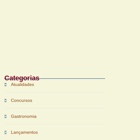
Bruichladdich 18 Years Old chega ao Brasil
com foco em terroir e sustentabilidade
Categorias
Atualidades
Concursos
Gastronomia
Lançamentos