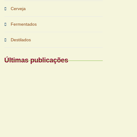
Cerveja
Fermentados
Destilados
Últimas publicações
Periferias impulsionam nova fase das
bebidas prontas
Reforma tributária exigirá nova gestão para
bares e restaurantes