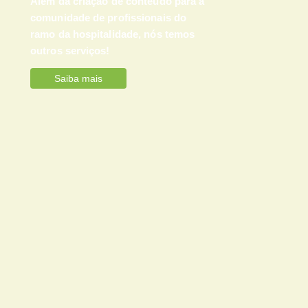
Além da criação de conteúdo para a
comunidade de profissionais do
ramo da hospitalidade, nós temos
outros serviços!
Saiba mais