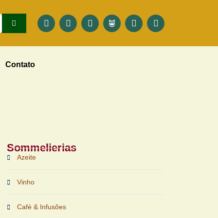
Contato
Sommelierias
Azeite
Vinho
Café & Infusões