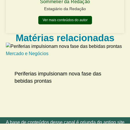
Sommelier da Redação
Estagiário da Redação
Ver mais conteúdos do autor
Matérias relacionadas
Mercado e Negócios
Me
Periferias impulsionam nova fase das
bebidas prontas
A base de conteúdos desse canal é oriunda do antigo site
Cerveja em Foco.