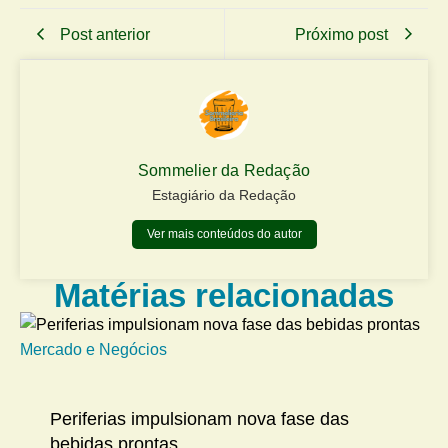
Post anterior
Próximo post
Sommelier da Redação
Estagiário da Redação
Ver mais conteúdos do autor
Matérias relacionadas
Mercado e Negócios
Me
Periferias impulsionam nova fase das
bebidas prontas