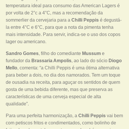
temperatura ideal para consumo das American Lagers é
por volta de 2°c a 4°C, mas a recomendação da
sommerlier da cervejaria para a
Chilli Peppis
é degustá-
la entre 4°C e 6°C, para que a nota da pimenta tenha
mais intensidade. Para servir, indica-se o uso dos copos
lager ou americano.
Sandro Gomes
, filho do comediante
Mussum
e
fundador da
Brassaria Ampolis
, ao lado do sócio
Diogo
Mello
, comenta: “a Chilli Peppis é uma ótima alternativa
para beber a dois, no dia dos namorados. Tem um toque
de ousadia na receita, para aguçar os sentidos de quem
gosta de uma bebida diferente, mas que preserva as
características de uma cerveja especial de alta
qualidade”.
Para uma perfeita harmonização, a
Chilli Peppis
vai bem
com petiscos fritos e condimentados, como bolinho de