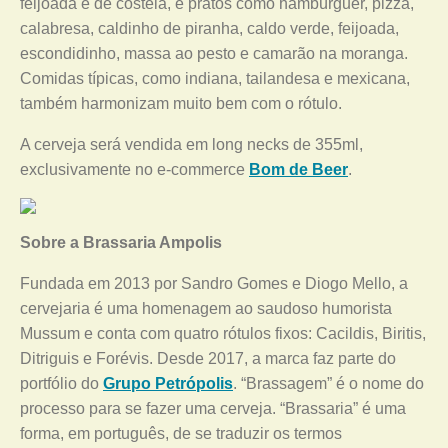
feijoada e de costela, e pratos como hambúrguer, pizza,
calabresa, caldinho de piranha, caldo verde, feijoada,
escondidinho, massa ao pesto e camarão na moranga.
Comidas típicas, como indiana, tailandesa e mexicana,
também harmonizam muito bem com o rótulo.
A cerveja será vendida em long necks de 355ml,
exclusivamente no e-commerce
Bom de Beer
.
Sobre a Brassaria Ampolis
Fundada em 2013 por Sandro Gomes e Diogo Mello, a
cervejaria é uma homenagem ao saudoso humorista
Mussum e conta com quatro rótulos fixos: Cacildis, Biritis,
Ditriguis e Forévis. Desde 2017, a marca faz parte do
portfólio do
Grupo Petrópolis
. “Brassagem” é o nome do
processo para se fazer uma cerveja. “Brassaria” é uma
forma, em português, de se traduzir os termos