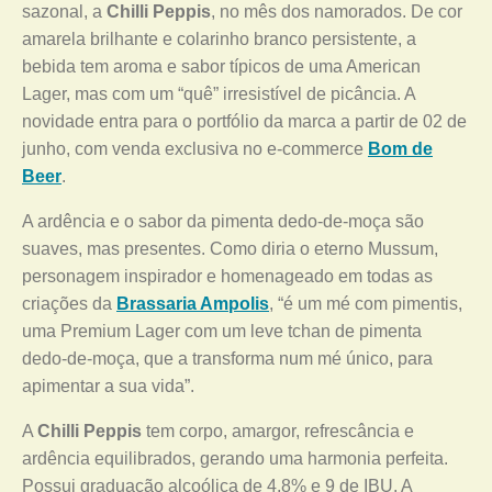
sazonal, a
Chilli Peppis
, no mês dos namorados. De cor
amarela brilhante e colarinho branco persistente, a
bebida tem aroma e sabor típicos de uma American
Lager, mas com um “quê” irresistível de picância. A
novidade entra para o portfólio da marca a partir de 02 de
junho, com venda exclusiva no e-commerce
Bom de
Beer
.
A ardência e o sabor da pimenta dedo-de-moça são
suaves, mas presentes. Como diria o eterno Mussum,
personagem inspirador e homenageado em todas as
criações da
Brassaria Ampolis
, “é um mé com pimentis,
uma Premium Lager com um leve tchan de pimenta
dedo-de-moça, que a transforma num mé único, para
apimentar a sua vida”.
A
Chilli Peppis
tem corpo, amargor, refrescância e
ardência equilibrados, gerando uma harmonia perfeita.
Possui graduação alcoólica de 4,8% e 9 de IBU. A