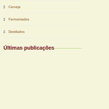
Cerveja
Fermentados
Destilados
Últimas publicações
Periferias impulsionam nova fase das
bebidas prontas
Reforma tributária exigirá nova gestão para
bares e restaurantes