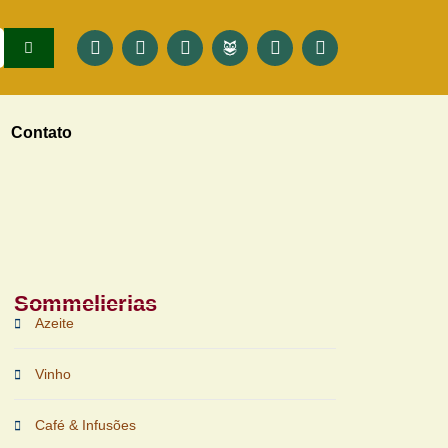
Contato
Sommelierias
Azeite
Vinho
Café & Infusões