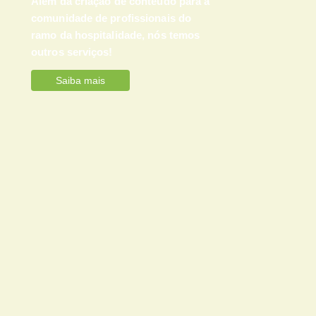
Além da criação de conteúdo para a
comunidade de profissionais do
ramo da hospitalidade, nós temos
outros serviços!
Saiba mais