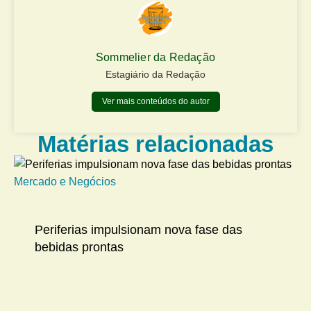
Sommelier da Redação
Estagiário da Redação
Ver mais conteúdos do autor
Matérias relacionadas
Mercado e Negócios
Me
Periferias impulsionam nova fase das
bebidas prontas