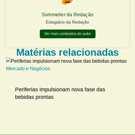
Sommelier da Redação
Estagiário da Redação
Ver mais conteúdos do autor
Matérias relacionadas
Mercado e Negócios
Me
Periferias impulsionam nova fase das
bebidas prontas